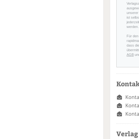
Verlags
ausgewä
unserer 
ist selb
jederzei
werden.
Für den
rapidmai
dass di
übermitt
AGB
un
Kontak
Konta
Konta
Konta
Verlag