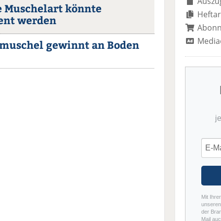
Auszug
e Muschelart könnte
Heftar
ent werden
Abon
Media
smuschel gewinnt an Boden
j
Mit Ihre
unseren 
der Bra
Mail auc