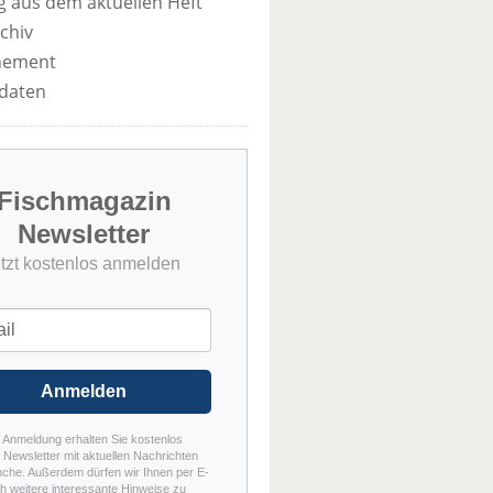
 aus dem aktuellen Heft
chiv
nement
daten
Fischmagazin
Newsletter
etzt kostenlos anmelden
Anmelden
r Anmeldung erhalten Sie kostenlos
Newsletter mit aktuellen Nachrichten
nche. Außerdem dürfen wir Ihnen per E-
h weitere interessante Hinweise zu