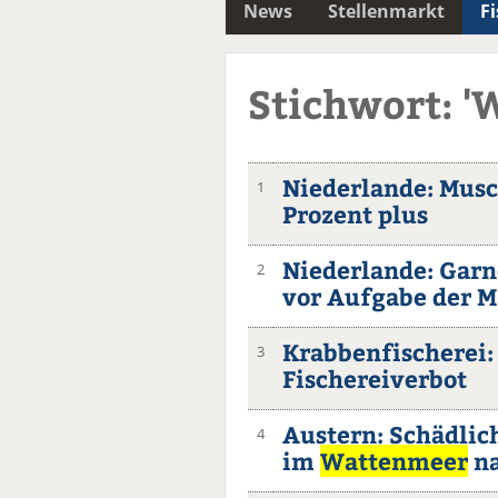
News
Stellenmarkt
F
Stichwort: '
Niederlande: Musc
1
Prozent plus
Niederlande: Gar
2
vor Aufgabe der M
Krabbenfischerei:
3
Fischereiverbot
Austern: Schädlic
4
im
Wattenmeer
na