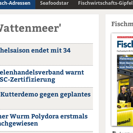
isch-Adressen
Seafoodstar
Fischwirtschafts-Gipfel
Fischm
Wattenmeer'
helsaison endet mit 34
nelenhandelsverband warnt
SC-Zertifizierung
 Kutterdemo gegen geplantes
her Wurm Polydora erstmals
chgewiesen