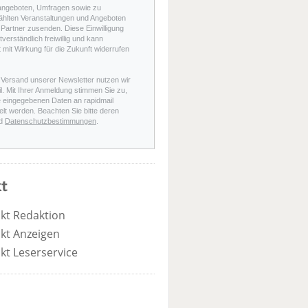
angeboten, Umfragen sowie zu
hlten Veranstaltungen und Angeboten
Partner zusenden. Diese Einwilligung
stverständlich freiwillig und kann
t mit Wirkung für die Zukunft widerrufen
 Versand unserer Newsletter nutzen wir
l. Mit Ihrer Anmeldung stimmen Sie zu,
e eingegebenen Daten an rapidmail
elt werden. Beachten Sie bitte deren
d
Datenschutzbestimmungen
.
t
kt Redaktion
kt Anzeigen
kt Leserservice