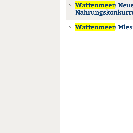
Wattenmeer
: Neu
5
Nahrungskonkurr
Wattenmeer
: Mie
6