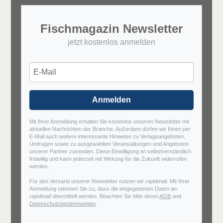
Fischmagazin Newsletter
jetzt kostenlos anmelden
Anmelden
Mit Ihrer Anmeldung erhalten Sie kostenlos unseren Newsletter mit
aktuellen Nachrichten der Branche. Außerdem dürfen wir Ihnen per
E-Mail auch weitere interessante Hinweise zu Verlagsangeboten,
Umfragen sowie zu ausgewählten Veranstaltungen und Angeboten
unserer Partner zusenden. Diese Einwilligung ist selbstverständlich
freiwillig und kann jederzeit mit Wirkung für die Zukunft widerrufen
werden.
Für den Versand unserer Newsletter nutzen wir rapidmail. Mit Ihrer
Anmeldung stimmen Sie zu, dass die eingegebenen Daten an
rapidmail übermittelt werden. Beachten Sie bitte deren
AGB
und
Datenschutzbestimmungen
.