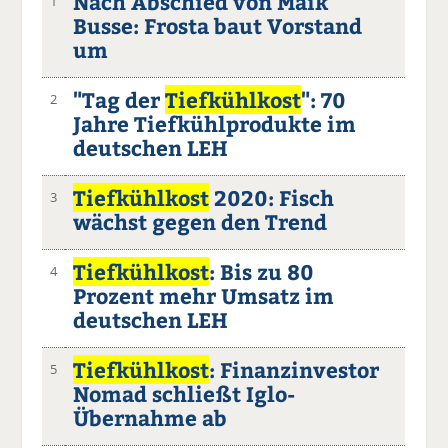
Nach Abschied von Maik
1
Busse: Frosta baut Vorstand
um
"Tag der
Tiefkühlkost
": 70
2
Jahre Tiefkühlprodukte im
deutschen LEH
Tiefkühlkost
2020: Fisch
3
wächst gegen den Trend
Tiefkühlkost
: Bis zu 80
4
Prozent mehr Umsatz im
deutschen LEH
Tiefkühlkost
: Finanzinvestor
5
Nomad schließt Iglo-
Übernahme ab