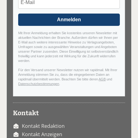
Anmelden
Mit Ihrer Anmeldung erhalten Sie kostenlos unseren Newsletter mit
aktuellen Nachrichten der Branche. Außerdem dürfen wir Ihnen per
E-Mail auch weitere interessante Hinweise zu Verlagsangeboten,
Umfragen sowie zu ausgewählten Veranstaltungen und Angeboten
unserer Partner zusenden. Diese Einwilligung ist selbstverständlich
freiwillig und kann jederzeit mit Wirkung für die Zukunft widerrufen
werden.
Für den Versand unserer Newsletter nutzen wir rapidmail. Mit Ihrer
Anmeldung stimmen Sie zu, dass die eingegebenen Daten an
rapidmail übermittelt werden. Beachten Sie bitte deren
AGB
und
Datenschutzbestimmungen
.
Kontakt
Kontakt Redaktion
Kontakt Anzeigen