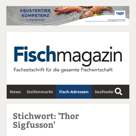
News
Stellenmarkt
Fisch-Adressen
Seafoodstar
S
u
Fischwirtschafts-Gipfel
Newsletter
c
Stichwort: 'Thor
h
Sigfusson'
e