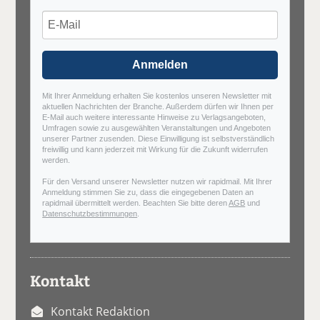
Anmelden
Mit Ihrer Anmeldung erhalten Sie kostenlos unseren Newsletter mit
aktuellen Nachrichten der Branche. Außerdem dürfen wir Ihnen per
E-Mail auch weitere interessante Hinweise zu Verlagsangeboten,
Umfragen sowie zu ausgewählten Veranstaltungen und Angeboten
unserer Partner zusenden. Diese Einwilligung ist selbstverständlich
freiwillig und kann jederzeit mit Wirkung für die Zukunft widerrufen
werden.
Für den Versand unserer Newsletter nutzen wir rapidmail. Mit Ihrer
Anmeldung stimmen Sie zu, dass die eingegebenen Daten an
rapidmail übermittelt werden. Beachten Sie bitte deren
AGB
und
Datenschutzbestimmungen
.
Kontakt
Kontakt Redaktion