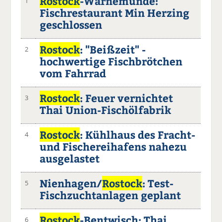
Rostock
-Warnemünde:
1
Fischrestaurant Min Herzing
geschlossen
Rostock
: "Beißzeit" -
2
hochwertige Fischbrötchen
vom Fahrrad
Rostock
: Feuer vernichtet
3
Thai Union-Fischölfabrik
Rostock
: Kühlhaus des Fracht-
4
und Fischereihafens nahezu
ausgelastet
Nienhagen/
Rostock
: Test-
5
Fischzuchtanlagen geplant
Rostock
-Bentwisch: Thai
6