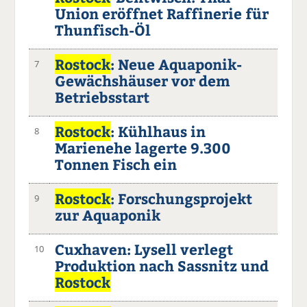
Union eröffnet Raffinerie für
Thunfisch-Öl
Rostock
: Neue Aquaponik-
7
Gewächshäuser vor dem
Betriebsstart
Rostock
: Kühlhaus in
8
Marienehe lagerte 9.300
Tonnen Fisch ein
Rostock
: Forschungsprojekt
9
zur Aquaponik
Cuxhaven: Lysell verlegt
10
Produktion nach Sassnitz und
Rostock