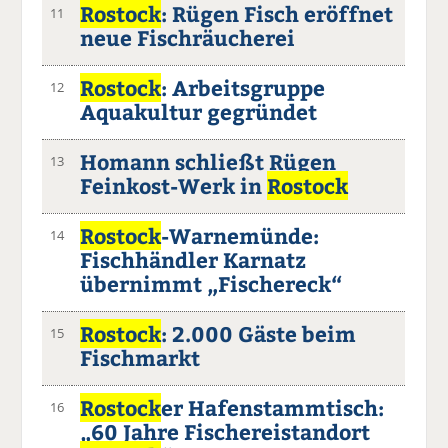
Rostock
: Rügen Fisch eröffnet
11
neue Fischräucherei
Rostock
: Arbeitsgruppe
12
Aquakultur gegründet
Homann schließt Rügen
13
Feinkost-Werk in
Rostock
Rostock
-Warnemünde:
14
Fischhändler Karnatz
übernimmt „Fischereck“
Rostock
: 2.000 Gäste beim
15
Fischmarkt
Rostock
er Hafenstammtisch:
16
„60 Jahre Fischereistandort