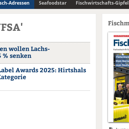
isch-Adressen
Seafoodstar
Fischwirtschafts-Gipfel
Fischm
NFSA'
en wollen Lachs-
 5 % senken
Label Awards 2025: Hirtshals
ategorie