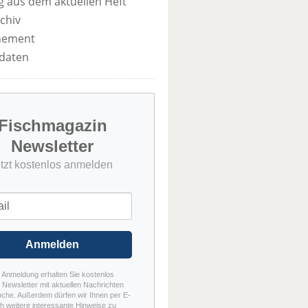
 aus dem aktuellen Heft
chiv
nement
daten
Fischmagazin
Newsletter
etzt kostenlos anmelden
Anmelden
r Anmeldung erhalten Sie kostenlos
Newsletter mit aktuellen Nachrichten
nche. Außerdem dürfen wir Ihnen per E-
h weitere interessante Hinweise zu