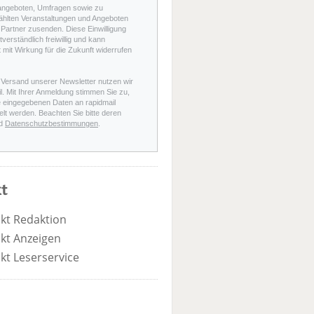
angeboten, Umfragen sowie zu
hlten Veranstaltungen und Angeboten
Partner zusenden. Diese Einwilligung
stverständlich freiwillig und kann
t mit Wirkung für die Zukunft widerrufen
 Versand unserer Newsletter nutzen wir
l. Mit Ihrer Anmeldung stimmen Sie zu,
e eingegebenen Daten an rapidmail
elt werden. Beachten Sie bitte deren
d
Datenschutzbestimmungen
.
t
kt Redaktion
kt Anzeigen
kt Leserservice