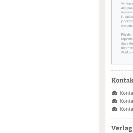
Verlags
ausgewä
unserer 
ist selb
jederzei
werden.
Für den
rapidmai
dass di
übermitt
AGB
un
Kontak
Konta
Konta
Konta
Verlag