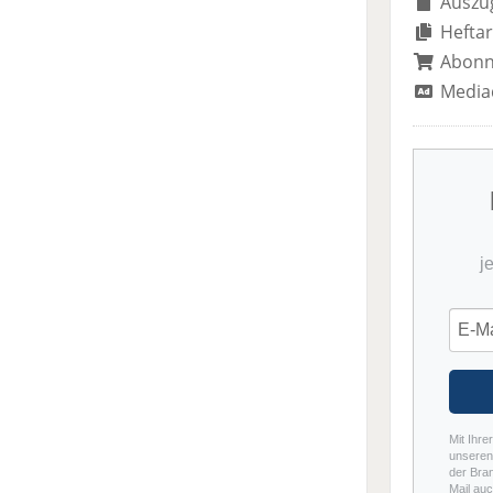
Auszug
Heftar
Abon
Media
j
Mit Ihre
unseren 
der Bra
Mail auc