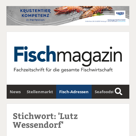
News
Stellenmarkt
Fisch-Adressen
Seafoodstar
S
u
Fischwirtschafts-Gipfel
Newsletter
c
Stichwort: 'Lutz
h
Wessendorf'
e