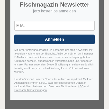
Fischmagazin Newsletter
jetzt kostenlos anmelden
Anmelden
Mit Ihrer Anmeldung erhalten Sie kostenlos unseren Newsletter mit
aktuellen Nachrichten der Branche. Außerdem dürfen wir Ihnen per
E-Mail auch weitere interessante Hinweise zu Verlagsangeboten,
Umfragen sowie zu ausgewählten Veranstaltungen und Angeboten
unserer Partner zusenden. Diese Einwilligung ist selbstverständlich
freiwillig und kann jederzeit mit Wirkung für die Zukunft widerrufen
werden.
Für den Versand unserer Newsletter nutzen wir rapidmail. Mit Ihrer
Anmeldung stimmen Sie zu, dass die eingegebenen Daten an
rapidmail übermittelt werden. Beachten Sie bitte deren
AGB
und
Datenschutzbestimmungen
.