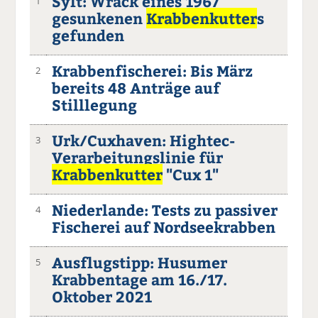
Sylt: Wrack eines 1967
1
gesunkenen
Krabbenkutter
s
gefunden
Krabbenfischerei: Bis März
2
bereits 48 Anträge auf
Stilllegung
Urk/Cuxhaven: Hightec-
3
Verarbeitungslinie für
Krabbenkutter
"Cux 1"
Niederlande: Tests zu passiver
4
Fischerei auf Nordseekrabben
Ausflugstipp: Husumer
5
Krabbentage am 16./17.
Oktober 2021