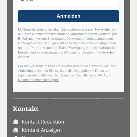
Anmelden
Mit Ihrer Anmeldung erhalten Sie kostenlos unseren Newsletter mit
aktuellen Nachrichten der Branche. Außerdem dürfen wir Ihnen per
E-Mail auch weitere interessante Hinweise zu Verlagsangeboten,
Umfragen sowie zu ausgewählten Veranstaltungen und Angeboten
unserer Partner zusenden. Diese Einwilligung ist selbstverständlich
freiwillig und kann jederzeit mit Wirkung für die Zukunft widerrufen
werden.
Für den Versand unserer Newsletter nutzen wir rapidmail. Mit Ihrer
Anmeldung stimmen Sie zu, dass die eingegebenen Daten an
rapidmail übermittelt werden. Beachten Sie bitte deren
AGB
und
Datenschutzbestimmungen
.
Kontakt
Kontakt Redaktion
Kontakt Anzeigen