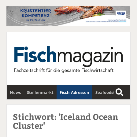
News
Stellenmarkt
Fisch-Adressen
Seafoodstar
S
u
Fischwirtschafts-Gipfel
Newsletter
c
Stichwort: 'Iceland Ocean
h
Cluster'
e