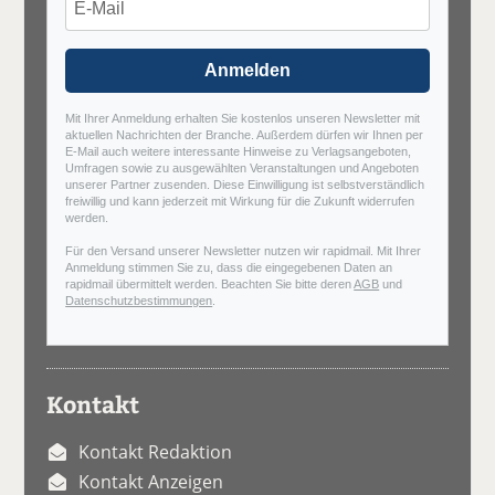
Anmelden
Mit Ihrer Anmeldung erhalten Sie kostenlos unseren Newsletter mit
aktuellen Nachrichten der Branche. Außerdem dürfen wir Ihnen per
E-Mail auch weitere interessante Hinweise zu Verlagsangeboten,
Umfragen sowie zu ausgewählten Veranstaltungen und Angeboten
unserer Partner zusenden. Diese Einwilligung ist selbstverständlich
freiwillig und kann jederzeit mit Wirkung für die Zukunft widerrufen
werden.
Für den Versand unserer Newsletter nutzen wir rapidmail. Mit Ihrer
Anmeldung stimmen Sie zu, dass die eingegebenen Daten an
rapidmail übermittelt werden. Beachten Sie bitte deren
AGB
und
Datenschutzbestimmungen
.
Kontakt
Kontakt Redaktion
Kontakt Anzeigen