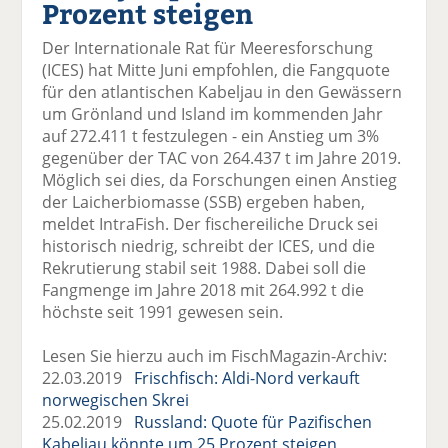
Prozent steigen
el
el
el
el
el
a
t
a
p
D
Der Internationale Rat für Meeresforschung
uf
wi
uf
er
ru
(ICES) hat Mitte Juni empfohlen, die Fangquote
F
tt
Li
E
ck
für den atlantischen Kabeljau in den Gewässern
ac
er
n
m
e
um Grönland und Island im kommenden Jahr
e
n
k
ai
n
auf 272.411 t festzulegen - ein Anstieg um 3%
b
e
l
gegenüber der TAC von 264.437 t im Jahre 2019.
o
di
v
Möglich sei dies, da Forschungen einen Anstieg
o
n
er
der Laicherbiomasse (SSB) ergeben haben,
k
te
se
meldet IntraFish. Der fischereiliche Druck sei
te
il
n
historisch niedrig, schreibt der ICES, und die
il
e
d
Rekrutierung stabil seit 1988. Dabei soll die
e
n
e
Fangmenge im Jahre 2018 mit 264.992 t die
n
n
höchste seit 1991 gewesen sein.
Lesen Sie hierzu auch im FischMagazin-Archiv:
22.03.2019
Frischfisch: Aldi-Nord verkauft
norwegischen Skrei
25.02.2019
Russland: Quote für Pazifischen
Kabeljau könnte um 25 Prozent steigen