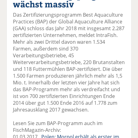
wächst massiv
el
el
el
el
el
a
t
a
p
D
Das Zertifizierungsprogramm Best Aquaculture
uf
wi
uf
er
ru
Practices (BAP) der Global Aquaculture Alliance
F
tt
Li
E
ck
(GAA) schloss das Jahr 2018 mit insgesamt 2.287
ac
er
n
m
e
zertifizierten Unternehmen, meldet IntraFish.
e
n
k
ai
n
Mehr als zwei Drittel davon waren 1.534
b
e
l
Farmen, außerdem sind 370
o
di
v
Verarbeitungsbetriebe, 45
o
n
er
Weiterverarbeitungsbetriebe, 220 Brutanstalten
k
te
se
und 118 Futtermühlen BAP-zertifiziert. Die über
te
il
n
1.500 Farmen produzieren jährlich mehr als 1,5
il
e
d
Mio. t. Innerhalb der letzten vier Jahre hat sich
e
n
e
das BAP-Programm mehr als verdreifacht und
n
n
ist von 700 zertifizierten Einrichtungen Ende
2014 über gut 1.500 Ende 2016 auf 1.778 zum
Jahresausklang 2017 gewachsen.
Lesen Sie zum BAP-Programm auch im
FischMagazin-Archiv:
01.03.2017
Polen: Morpol erhält als erster im