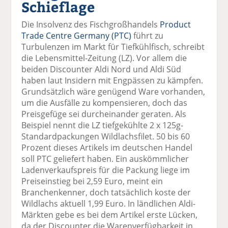
Schieflage
el
el
el
el
el
a
t
a
p
D
Die Insolvenz des Fischgroßhandels
Product
uf
wi
uf
er
ru
Trade Centre Germany (PTC)
führt zu
F
tt
Li
E
ck
Turbulenzen im Markt für Tiefkühlfisch, schreibt
ac
er
n
m
e
die Lebensmittel-Zeitung (LZ). Vor allem die
e
n
k
ai
n
beiden Discounter Aldi Nord und Aldi Süd
b
e
l
haben laut Insidern mit Engpässen zu kämpfen.
o
di
v
Grundsätzlich wäre genügend Ware vorhanden,
o
n
er
um die Ausfälle zu kompensieren, doch das
k
te
se
Preisgefüge sei durcheinander geraten. Als
te
il
n
Beispiel nennt die LZ tiefgekühlte 2 x 125g-
il
e
d
Standardpackungen Wildlachsfilet. 50 bis 60
e
n
e
Prozent dieses Artikels im deutschen Handel
n
n
soll PTC geliefert haben. Ein auskömmlicher
Ladenverkaufspreis für die Packung liege im
Preiseinstieg bei 2,59 Euro, meint ein
Branchenkenner, doch tatsächlich koste der
Wildlachs aktuell 1,99 Euro. In ländlichen Aldi-
Märkten gebe es bei dem Artikel erste Lücken,
da der Discounter die Warenverfügbarkeit in