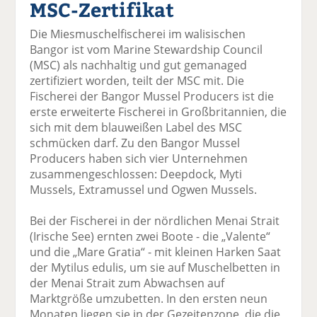
MSC-Zertifikat
el
el
el
el
el
a
t
a
p
D
Die Miesmuschelfischerei im walisischen
uf
wi
uf
er
ru
Bangor ist vom Marine Stewardship Council
F
tt
Li
E
ck
(MSC) als nachhaltig und gut gemanaged
ac
er
n
m
e
zertifiziert worden, teilt der MSC mit. Die
e
n
k
ai
n
Fischerei der Bangor Mussel Producers ist die
b
e
l
erste erweiterte Fischerei in Großbritannien, die
o
di
v
sich mit dem blauweißen Label des MSC
o
n
er
schmücken darf. Zu den Bangor Mussel
k
te
se
Producers haben sich vier Unternehmen
te
il
n
zusammengeschlossen: Deepdock, Myti
il
e
d
Mussels, Extramussel und Ogwen Mussels.
e
n
e
n
n
Bei der Fischerei in der nördlichen Menai Strait
(Irische See) ernten zwei Boote - die „Valente“
und die „Mare Gratia“ - mit kleinen Harken Saat
der Mytilus edulis, um sie auf Muschelbetten in
der Menai Strait zum Abwachsen auf
Marktgröße umzubetten. In den ersten neun
Monaten liegen sie in der Gezeitenzone, die die