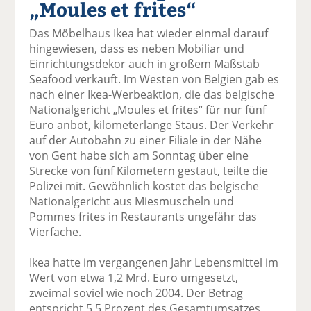
„Moules et frites“
el
el
el
el
el
a
t
a
p
D
Das Möbelhaus Ikea hat wieder einmal darauf
uf
wi
uf
er
ru
hingewiesen, dass es neben Mobiliar und
F
tt
Li
E
ck
Einrichtungsdekor auch in großem Maßstab
ac
er
n
m
e
Seafood verkauft. Im Westen von Belgien gab es
e
n
k
ai
n
nach einer Ikea-Werbeaktion, die das belgische
b
e
l
Nationalgericht „Moules et frites“ für nur fünf
o
di
v
Euro anbot, kilometerlange Staus. Der Verkehr
o
n
er
auf der Autobahn zu einer Filiale in der Nähe
k
te
se
von Gent habe sich am Sonntag über eine
te
il
n
Strecke von fünf Kilometern gestaut, teilte die
il
e
d
Polizei mit. Gewöhnlich kostet das belgische
e
n
e
Nationalgericht aus Miesmuscheln und
n
n
Pommes frites in Restaurants ungefähr das
Vierfache.
Ikea hatte im vergangenen Jahr Lebensmittel im
Wert von etwa 1,2 Mrd. Euro umgesetzt,
zweimal soviel wie noch 2004. Der Betrag
entspricht 5,5 Prozent des Gesamtumsatzes