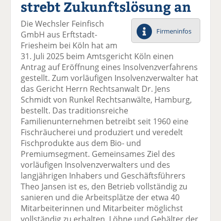
strebt Zukunftslösung an
el
el
el
el
el
a
t
a
p
D
Die Wechsler Feinfisch
uf
wi
uf
er
ru
Firmeninfos
GmbH aus Erftstadt-
F
tt
Li
E
ck
Friesheim bei Köln hat am
ac
er
n
m
e
31. Juli 2025 beim Amtsgericht Köln einen
e
n
k
ai
n
Antrag auf Eröffnung eines Insolvenzverfahrens
b
e
l
gestellt. Zum vorläufigen Insolvenzverwalter hat
o
di
v
das Gericht Herrn Rechtsanwalt Dr. Jens
o
n
er
Schmidt von Runkel Rechtsanwälte, Hamburg,
k
te
se
bestellt. Das traditionsreiche
te
il
n
Familienunternehmen betreibt seit 1960 eine
il
e
d
Fischräucherei und produziert und veredelt
e
n
e
Fischprodukte aus dem Bio- und
n
n
Premiumsegment. Gemeinsames Ziel des
vorläufigen Insolvenzverwalters und des
langjährigen Inhabers und Geschäftsführers
Theo Jansen ist es, den Betrieb vollständig zu
sanieren und die Arbeitsplätze der etwa 40
Mitarbeiterinnen und Mitarbeiter möglichst
vollständig zu erhalten. Löhne und Gehälter der