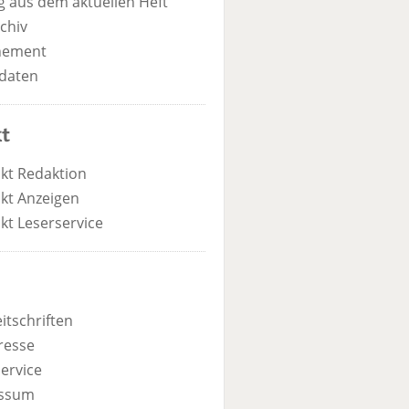
 aus dem aktuellen Heft
chiv
nement
daten
t
kt Redaktion
kt Anzeigen
kt Leserservice
itschriften
resse
ervice
ssum