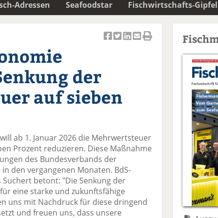
isch-Adressen
Seafoodstar
Fischwirtschafts-Gipfel
Fischm
Ar
Ar
Ar
Ar
Ar
ronomie
ti
ti
ti
ti
ti
k
k
k
k
k
 Senkung der
el
el
el
el
el
a
t
a
p
D
uer auf sieben
uf
wi
uf
er
ru
F
tt
Li
E
ck
ac
er
n
m
e
e
n
k
ai
n
will ab 1. Januar 2026 die Mehrwertsteuer
b
e
l
eben Prozent reduzieren. Diese Maßnahme
o
di
v
erungen des Bundesverbands der
o
n
er
) in den vergangenen Monaten. BdS-
k
te
se
 Suchert betont: "Die Senkung der
te
il
n
 für eine starke und zukunftsfähige
il
e
d
n uns mit Nachdruck für diese dringend
e
n
e
etzt und freuen uns, dass unsere
n
n