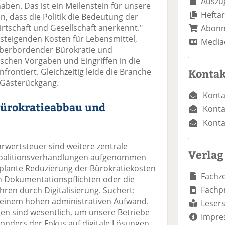
Auszug
en. Das ist ein Meilenstein für unsere
Heftar
n, dass die Politik die Bedeutung der
rtschaft und Gesellschaft anerkennt."
Abon
t steigenden Kosten für Lebensmittel,
Media
überbordender Bürokratie und
chen Vorgaben und Eingriffen in die
frontiert. Gleichzeitig leide die Branche
Kontak
 Gästerückgang.
Konta
Bürokratieabbau und
Konta
Konta
wertsteuer sind weitere zentrale
Verlag
 Koalitionsverhandlungen aufgenommen
eplante Reduzierung der Bürokratiekosten
Fachze
n Dokumentationspflichten oder die
Fachp
ren durch Digitalisierung. Suchert:
 einem hohen administrativen Aufwand.
Lesers
gen sind wesentlich, um unsere Betriebe
Impre
sonders der Fokus auf digitale Lösungen