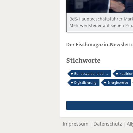
BdS-Hauptgeschäftsführer Mark
Mehrwertsteuer auf sieben Proz
Der Fischmagazin-Newslette
Stichworte
Bundesverband der ...
Koalitio
Digitalisierung
Energiepreise
Impressum
|
Datenschutz
|
Al