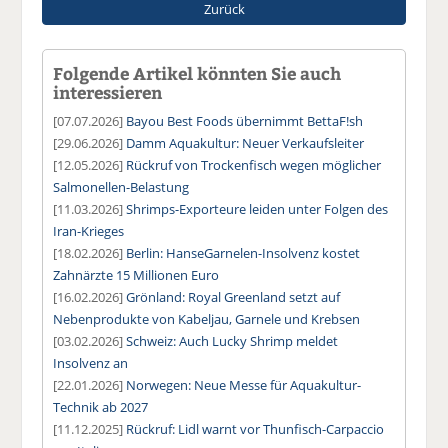
Zurück
Folgende Artikel könnten Sie auch
interessieren
[07.07.2026]
Bayou Best Foods übernimmt BettaF!sh
[29.06.2026]
Damm Aquakultur: Neuer Verkaufsleiter
[12.05.2026]
Rückruf von Trockenfisch wegen möglicher
Salmonellen-Belastung
[11.03.2026]
Shrimps-Exporteure leiden unter Folgen des
Iran-Krieges
[18.02.2026]
Berlin: HanseGarnelen-Insolvenz kostet
Zahnärzte 15 Millionen Euro
[16.02.2026]
Grönland: Royal Greenland setzt auf
Nebenprodukte von Kabeljau, Garnele und Krebsen
[03.02.2026]
Schweiz: Auch Lucky Shrimp meldet
Insolvenz an
[22.01.2026]
Norwegen: Neue Messe für Aquakultur-
Technik ab 2027
[11.12.2025]
Rückruf: Lidl warnt vor Thunfisch-Carpaccio