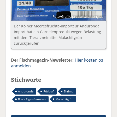
Foto/Grafik: produktwarnung.eu
Der Kölner Meeresfrüchte-Importeur Anduronda
Import hat ein Garnelenprodukt wegen Belastung
mit dem Tierarzneimittel Malachitgrün
zurückgerufen.
Der Fischmagazin-Newsletter:
Hier kostenlos
anmelden
Stichworte
Anduronda
Rückruf
Shrimp
Black Tiger-Garnelen
Malachitgrün