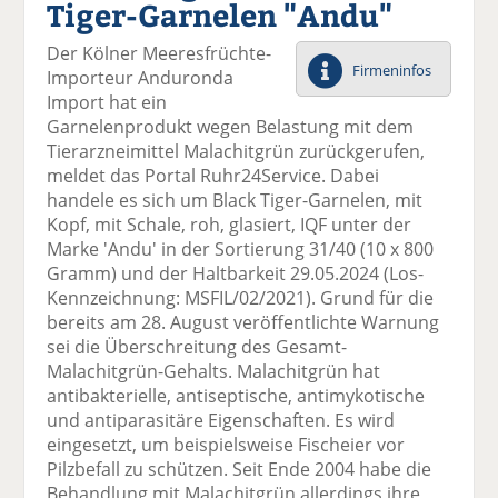
Tiger-Garnelen "Andu"
el
el
el
el
el
a
t
a
p
D
Der Kölner Meeresfrüchte-
uf
wi
uf
er
ru
Firmeninfos
Importeur Anduronda
F
tt
Li
E
ck
Import hat ein
ac
er
n
m
e
Garnelenprodukt wegen Belastung mit dem
e
n
k
ai
n
Tierarzneimittel Malachitgrün zurückgerufen,
b
e
l
meldet das Portal Ruhr24Service. Dabei
o
di
v
handele es sich um Black Tiger-Garnelen, mit
o
n
er
Kopf, mit Schale, roh, glasiert, IQF unter der
k
te
se
Marke 'Andu' in der Sortierung 31/40 (10 x 800
te
il
n
Gramm) und der Haltbarkeit 29.05.2024 (Los-
il
e
d
Kennzeichnung: MSFIL/02/2021). Grund für die
e
n
e
bereits am 28. August veröffentlichte Warnung
n
n
sei die Überschreitung des Gesamt-
Malachitgrün-Gehalts. Malachitgrün hat
antibakterielle, antiseptische, antimykotische
und antiparasitäre Eigenschaften. Es wird
eingesetzt, um beispielsweise Fischeier vor
Pilzbefall zu schützen. Seit Ende 2004 habe die
Behandlung mit Malachitgrün allerdings ihre