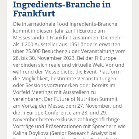
Ingredients-Branche in
el
el
el
el
el
a
t
a
p
D
Frankfurt
uf
wi
uf
er
ru
F
tt
Li
E
ck
Die internationale Food Ingredients-Branche
ac
er
n
m
e
kommt in diesem Jahr zur Fi Europe am
e
n
k
ai
n
Messestandort Frankfurt zusammen. Die mehr
b
e
l
als 1.200 Aussteller aus 135 Ländern erwarten
o
di
v
über 25.000 Besucher zu der Veranstaltung vom
o
n
er
28. bis 30. November 2023. Bei der Fi Europe
k
te
se
verbinden sich reale und virtuelle Welt. Vor und
te
il
n
während der Messe bietet die Event-Plattform
il
e
d
die Möglichkeit, bestimmte Veranstaltungen
e
n
e
oder Sessions vorzumerken oder bereits im
n
n
Vorfeld Meetings mit Ausstellern zu
vereinbaren. Der Future of Nutrition Summit
am Vortag der Messe, dem 27. November, und
die Fi Europe Conference am 28. und 29.
November bieten exklusive zahlungspflichtige
Vorträge und Präsentationen mit Sprechern wie
Kalina Doykova (Senior Research Analyst bei