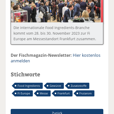
Foto/Grafik: Fi Europe
Die internationale Food Ingredients-Branche
kommt vom 28. bis 30. November 2023 zur Fi
Europe am Messestandort Frankfurt zusammen.
Der Fischmagazin-Newsletter:
Hier kostenlos
anmelden
Stichworte
Food Ingredients
Gewürze
Zusatzstoffe
Fi Europe
Messe
Frankfurt
Frutarom
Zurück