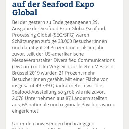
auf der Seafood Expo
el
el
el
el
el
a
t
a
p
D
Global
uf
wi
uf
er
ru
F
tt
Li
E
ck
Bei der gestern zu Ende gegangenen 29.
ac
er
n
m
e
Ausgabe der Seafood Expo Global/Seafood
e
n
k
ai
n
Processing Global (SEG/SPG) waren
b
e
l
Schätzungen zufolge 33.000 Besucher:innen
o
di
v
und damit gut 24 Prozent mehr als im Jahr
o
n
er
zuvor, teilt der US-amerikanische
k
te
se
Messeveranstalter Diversified Communications
te
il
n
(DivCom) mit. Im Vergleich zur letzten Messe in
il
e
d
Brüssel 2019 wurden 21 Prozent mehr
e
n
e
Besucher:innen gezählt. Mit einer Fläche von
n
n
insgesamt 49.339 Quadratmetern war die
Seafood-Ausstellung so groß wie nie zuvor.
2.078 Unternehmen aus 87 Ländern stellten
aus, 68 nationale und regionale Pavillons waren
eingerichtet.
Unter den anwesenden hochrangigen