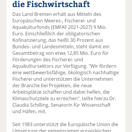
die Fischwirtschaft
el
el
el
el
el
a
t
a
p
D
Das Land Bremen erhält aus Mitteln des
uf
wi
uf
er
ru
Europäischen Meeres-, Fischerei- und
F
tt
Li
E
ck
Aquakulturfonds (EMFAF 2021-2027) 9 Mio.
ac
er
n
m
e
Euro. Einschließlich der obligatorischen
e
n
k
ai
n
Kofinanzierung, das heißt 30 Prozent aus
b
e
l
Bundes- und Landesmitteln, steht damit ein
o
di
v
Gesamtbetrag von etwa 12,85 Mio. Euro für
o
n
er
Förderungen des Fischerei- und
k
te
se
Aquakultursektors zur Verfügung. "Wir fördern
te
il
n
eine wettbewerbsfähige, ökologisch nachhaltige
il
e
d
Fischerei und unterstützen die Unternehmen
e
n
e
der Branche bei Projekten, die neue
n
n
Arbeitsplätze schaffen und dabei helfen, die
Klimaschutzziele zu erreichen", teilte hierzu Dr.
Claudia Schilling, Senatorin für Wissenschaft
und Häfen, mit.
Seit 1983 unterstützt die Europäische Union die
Umsetzung der gemeinsamen europäischen