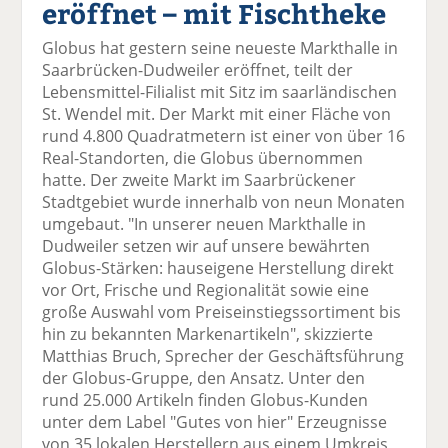
eröffnet – mit Fischtheke
el
el
el
el
el
a
t
a
p
D
Globus hat gestern seine neueste Markthalle in
uf
wi
uf
er
ru
Saarbrücken-Dudweiler eröffnet, teilt der
F
tt
Li
E
ck
Lebensmittel-Filialist mit Sitz im saarländischen
ac
er
n
m
e
St. Wendel mit. Der Markt mit einer Fläche von
e
n
k
ai
n
rund 4.800 Quadratmetern ist einer von über 16
b
e
l
Real-Standorten, die Globus übernommen
o
di
v
hatte. Der zweite Markt im Saarbrückener
o
n
er
Stadtgebiet wurde innerhalb von neun Monaten
k
te
se
umgebaut. "In unserer neuen Markthalle in
te
il
n
Dudweiler setzen wir auf unsere bewährten
il
e
d
Globus-Stärken: hauseigene Herstellung direkt
e
n
e
vor Ort, Frische und Regionalität sowie eine
n
n
große Auswahl vom Preiseinstiegssortiment bis
hin zu bekannten Markenartikeln", skizzierte
Matthias Bruch, Sprecher der Geschäftsführung
der Globus-Gruppe, den Ansatz. Unter den
rund 25.000 Artikeln finden Globus-Kunden
unter dem Label "Gutes von hier" Erzeugnisse
von 35 lokalen Herstellern aus einem Umkreis