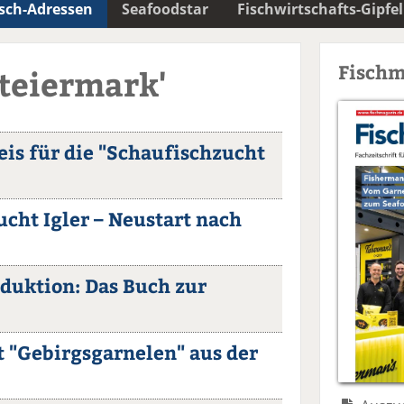
isch-Adressen
Seafoodstar
Fischwirtschafts-Gipfel
Fischm
Steiermark'
eis für die "Schaufischzucht
ucht Igler – Neustart nach
duktion: Das Buch zur
t "Gebirgsgarnelen" aus der