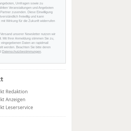
angeboten, Umfragen sowie zu
hlten Veranstaltungen und Angeboten
Partner zusenden. Diese Einwilligung
stverständlich freiwillig und kann
t mit Wirkung für die Zukunft widerrufen
 Versand unserer Newsletter nutzen wir
l. Mit Ihrer Anmeldung stimmen Sie zu,
e eingegebenen Daten an rapidmail
elt werden. Beachten Sie bitte deren
d
Datenschutzbestimmungen
.
t
kt Redaktion
kt Anzeigen
kt Leserservice