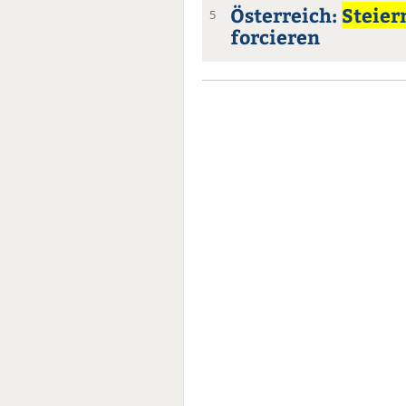
Österreich:
Steie
5
forcieren