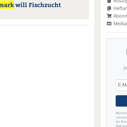
Auszug
rmark
will Fischzucht
Heftar
Abon
Media
j
Mit Ihre
unseren 
der Bra
Mail auc