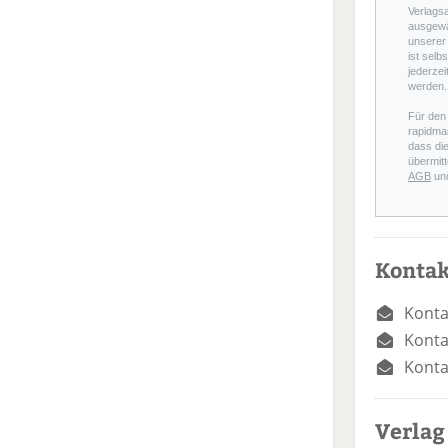
Verlags
ausgewä
unserer 
ist selb
jederzei
werden.
Für den
rapidmai
dass di
übermitt
AGB
un
Kontak
Konta
Konta
Konta
Verlag