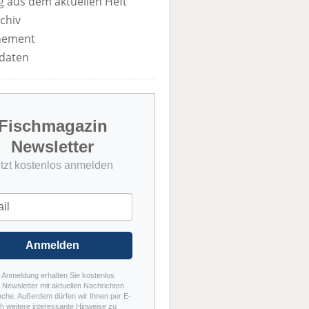
 aus dem aktuellen Heft
chiv
nement
daten
Fischmagazin
Newsletter
etzt kostenlos anmelden
Anmelden
r Anmeldung erhalten Sie kostenlos
Newsletter mit aktuellen Nachrichten
nche. Außerdem dürfen wir Ihnen per E-
h weitere interessante Hinweise zu