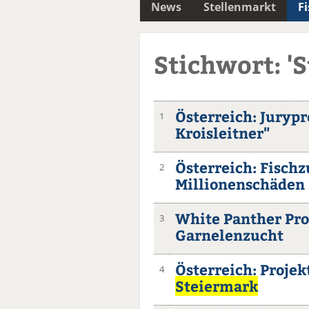
News
Stellenmarkt
F
Stichwort: '
Österreich: Jurypr
1
Kroisleitner"
Österreich: Fischz
2
Millionenschäden
White Panther Pro
3
Garnelenzucht
Österreich: Projek
4
Steiermark