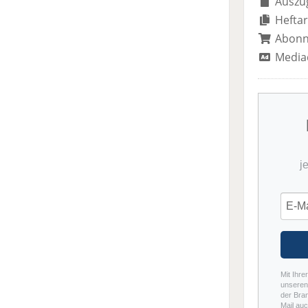
Auszug
Heftar
Abon
Media
j
Mit Ihre
unseren 
der Bra
Mail auc