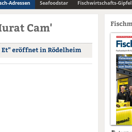
isch-Adressen
Seafoodstar
Fischwirtschafts-Gipfel
Fischm
Murat Cam'
 Et" eröffnet in Rödelheim