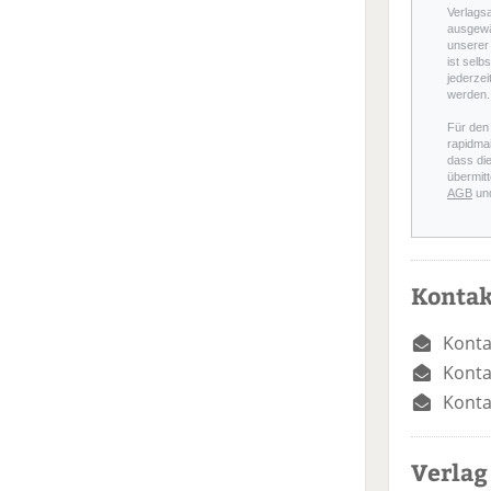
Verlags
ausgewä
unserer 
ist selb
jederzei
werden.
Für den
rapidmai
dass di
übermitt
AGB
un
Kontak
Konta
Konta
Konta
Verlag