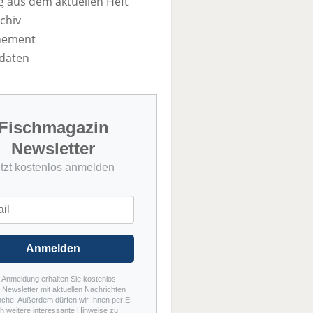
 aus dem aktuellen Heft
chiv
nement
daten
Fischmagazin
Newsletter
etzt kostenlos anmelden
Anmelden
r Anmeldung erhalten Sie kostenlos
Newsletter mit aktuellen Nachrichten
nche. Außerdem dürfen wir Ihnen per E-
h weitere interessante Hinweise zu