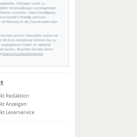
angeboten, Umfragen sowie zu
hlten Veranstaltungen und Angeboten
Partner zusenden. Diese Einwilligung
stverständlich freiwillig und kann
t mit Wirkung für die Zukunft widerrufen
 Versand unserer Newsletter nutzen wir
l. Mit Ihrer Anmeldung stimmen Sie zu,
e eingegebenen Daten an rapidmail
elt werden. Beachten Sie bitte deren
d
Datenschutzbestimmungen
.
t
kt Redaktion
kt Anzeigen
kt Leserservice