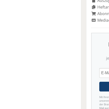
Auszug
Heftar
Abon
Media
j
Mit Ihre
unseren 
der Bra
Mail auc