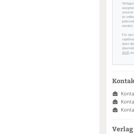
Verlags
ausgewä
unserer 
ist selb
jederzei
werden.
Für den
rapidmai
dass di
übermitt
AGB
un
Kontak
Konta
Konta
Konta
Verlag