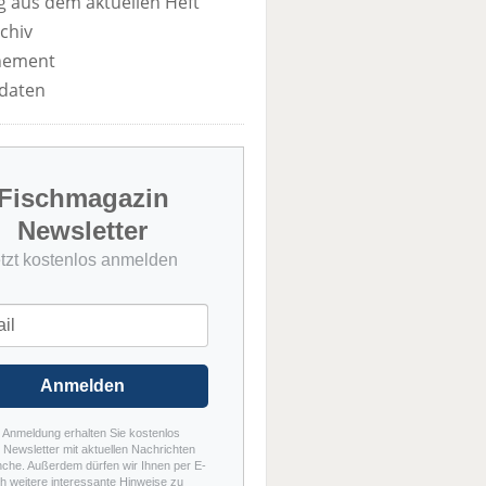
 aus dem aktuellen Heft
chiv
nement
daten
Fischmagazin
Newsletter
etzt kostenlos anmelden
Anmelden
r Anmeldung erhalten Sie kostenlos
Newsletter mit aktuellen Nachrichten
nche. Außerdem dürfen wir Ihnen per E-
h weitere interessante Hinweise zu