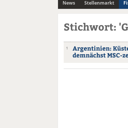
News
Stellenmarkt
F
Stichwort: '
Argentinien: Küst
1
demnächst MSC-zer