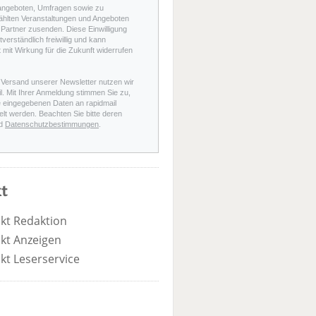
angeboten, Umfragen sowie zu
hlten Veranstaltungen und Angeboten
Partner zusenden. Diese Einwilligung
stverständlich freiwillig und kann
t mit Wirkung für die Zukunft widerrufen
 Versand unserer Newsletter nutzen wir
l. Mit Ihrer Anmeldung stimmen Sie zu,
e eingegebenen Daten an rapidmail
elt werden. Beachten Sie bitte deren
d
Datenschutzbestimmungen
.
t
kt Redaktion
kt Anzeigen
kt Leserservice