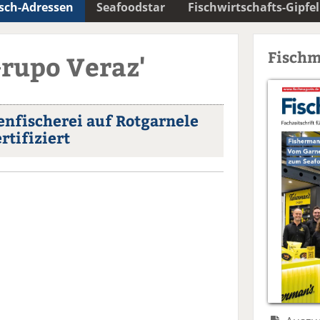
isch-Adressen
Seafoodstar
Fischwirtschafts-Gipfel
Fischm
Grupo Veraz'
enfischerei auf Rotgarnele
tifiziert