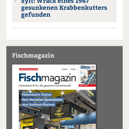
Sylt: Wrack eines 1967
1
gesunkenen Krabbenkutters
gefunden
Fischmagazin