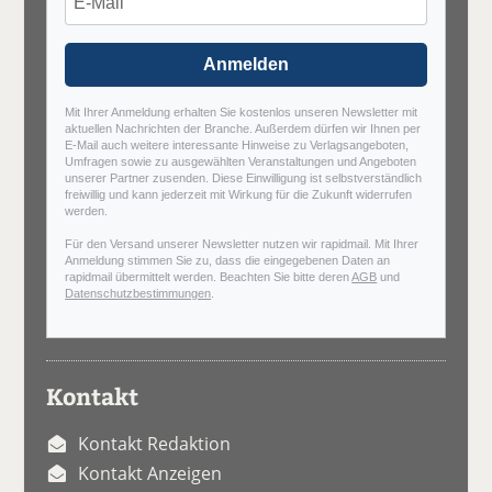
Anmelden
Mit Ihrer Anmeldung erhalten Sie kostenlos unseren Newsletter mit
aktuellen Nachrichten der Branche. Außerdem dürfen wir Ihnen per
E-Mail auch weitere interessante Hinweise zu Verlagsangeboten,
Umfragen sowie zu ausgewählten Veranstaltungen und Angeboten
unserer Partner zusenden. Diese Einwilligung ist selbstverständlich
freiwillig und kann jederzeit mit Wirkung für die Zukunft widerrufen
werden.
Für den Versand unserer Newsletter nutzen wir rapidmail. Mit Ihrer
Anmeldung stimmen Sie zu, dass die eingegebenen Daten an
rapidmail übermittelt werden. Beachten Sie bitte deren
AGB
und
Datenschutzbestimmungen
.
Kontakt
Kontakt Redaktion
Kontakt Anzeigen