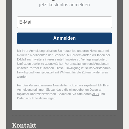
jetzt kostenlos anmelden
Anmelden
Mit Ihrer Anmeldung erhalten Sie kostenlos unseren Newsletter mit
aktuellen Nachrichten der Branche. Außerdem dürfen wir Ihnen per
E-Mail auch weitere interessante Hinweise zu Verlagsangeboten,
Umfragen sowie zu ausgewählten Veranstaltungen und Angeboten
unserer Partner zusenden. Diese Einwilligung ist selbstverständlich
freiwillig und kann jederzeit mit Wirkung für die Zukunft widerrufen
werden.
Für den Versand unserer Newsletter nutzen wir rapidmail. Mit Ihrer
Anmeldung stimmen Sie zu, dass die eingegebenen Daten an
rapidmail übermittelt werden. Beachten Sie bitte deren
AGB
und
Datenschutzbestimmungen
.
Kontakt