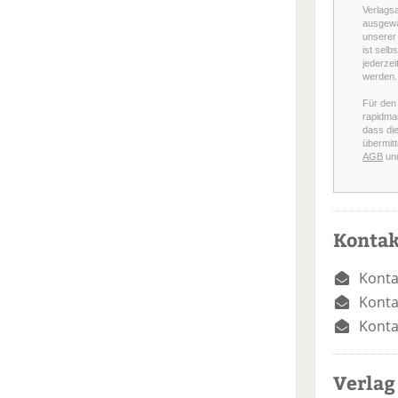
Verlags
ausgewä
unserer 
ist selb
jederzei
werden.
Für den
rapidmai
dass di
übermitt
AGB
un
Kontak
Konta
Konta
Konta
Verlag