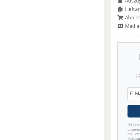
Auszug
Heftar
Abon
Media
j
Mit Ihre
unseren 
der Bra
Mail auc