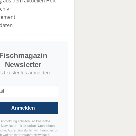
 aus dem aktuellen Heft
chiv
nement
daten
Fischmagazin
Newsletter
etzt kostenlos anmelden
Anmelden
r Anmeldung erhalten Sie kostenlos
Newsletter mit aktuellen Nachrichten
nche. Außerdem dürfen wir Ihnen per E-
h weitere interessante Hinweise zu