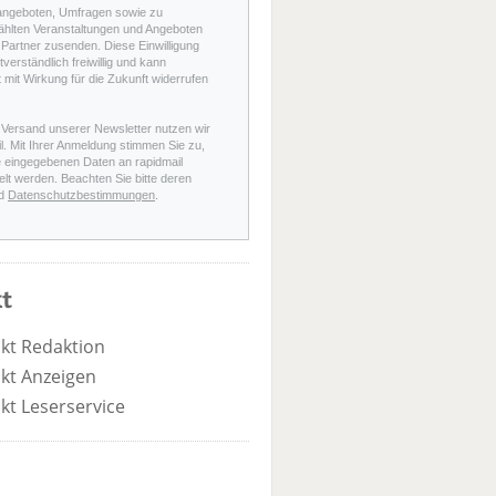
angeboten, Umfragen sowie zu
hlten Veranstaltungen und Angeboten
Partner zusenden. Diese Einwilligung
stverständlich freiwillig und kann
t mit Wirkung für die Zukunft widerrufen
 Versand unserer Newsletter nutzen wir
l. Mit Ihrer Anmeldung stimmen Sie zu,
e eingegebenen Daten an rapidmail
elt werden. Beachten Sie bitte deren
d
Datenschutzbestimmungen
.
t
kt Redaktion
kt Anzeigen
kt Leserservice