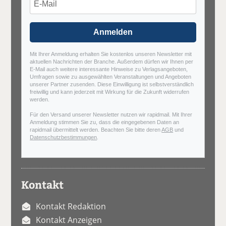
Anmelden
Mit Ihrer Anmeldung erhalten Sie kostenlos unseren Newsletter mit
aktuellen Nachrichten der Branche. Außerdem dürfen wir Ihnen per
E-Mail auch weitere interessante Hinweise zu Verlagsangeboten,
Umfragen sowie zu ausgewählten Veranstaltungen und Angeboten
unserer Partner zusenden. Diese Einwilligung ist selbstverständlich
freiwillig und kann jederzeit mit Wirkung für die Zukunft widerrufen
werden.
Für den Versand unserer Newsletter nutzen wir rapidmail. Mit Ihrer
Anmeldung stimmen Sie zu, dass die eingegebenen Daten an
rapidmail übermittelt werden. Beachten Sie bitte deren
AGB
und
Datenschutzbestimmungen
.
Kontakt
Kontakt Redaktion
Kontakt Anzeigen