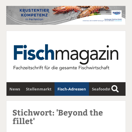
News
Stellenmarkt
Fisch-Adressen
Seafoodstar
S
u
Fischwirtschafts-Gipfel
Newsletter
c
Stichwort: 'Beyond the
h
fillet'
e