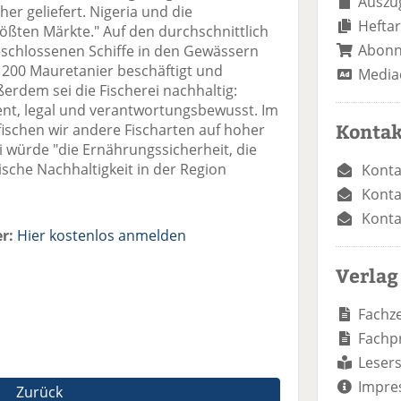
Auszug
er geliefert. Nigeria und die
Heftar
ößten Märkte." Auf den durchschnittlich
Abon
eschlossenen Schiffe in den Gewässern
200 Mauretanier beschäftigt und
Media
erdem sei die Fischerei nachhaltig:
rent, legal und verantwortungsbewusst. Im
Kontak
 fischen wir andere Fischarten auf hoher
ei würde "die Ernährungssicherheit, die
sche Nachhaltigkeit in der Region
Konta
Konta
Konta
r:
Hier kostenlos anmelden
Verlag
Fachze
Fachp
Lesers
Impre
Zurück