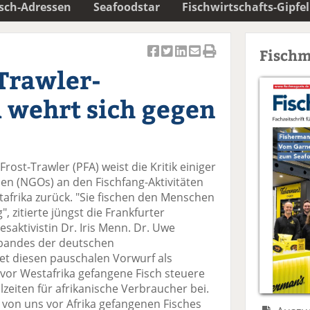
isch-Adressen
Seafoodstar
Fischwirtschafts-Gipfel
Fischm
Ar
Ar
Ar
Ar
Ar
Trawler-
ti
ti
ti
ti
ti
k
k
k
k
k
 wehrt sich gegen
el
el
el
el
el
a
t
a
p
D
uf
wi
uf
er
ru
F
tt
Li
E
ck
ost-Trawler (PFA) weist die Kritik einiger
ac
er
n
m
e
en (NGOs) an den Fischfang-Aktivitäten
e
n
k
ai
n
afrika zurück. "Sie fischen den Menschen
b
e
l
 zitierte jüngst die Frankfurter
o
di
v
ktivistin Dr. Iris Menn. Dr. Uwe
o
n
er
rbandes der deutschen
k
te
se
et diesen pauschalen Vorwurf als
te
il
n
n vor Westafrika gefangene Fisch steuere
il
e
d
lzeiten für afrikanische Verbraucher bei.
e
n
e
s von uns vor Afrika gefangenen Fisches
n
n