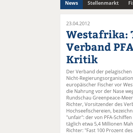
News
Stellenmarkt
F
23.04.2012
Westafrika: 
Verband PFA
Kritik
Der Verband der pelagischen Fr
Nicht-Regierungsorganisation
europäischer Fischer vor West
die Nahrung vor der Nase weg",
Rundschau Greenpeace-Meeresa
Richter, Vorsitzender des Ve
Hochseefischereien, bezeichn
"unfair": der von PFA-Schiffe
täglich etwa 5,4 Millionen Mah
Richter: "Fast 100 Prozent de