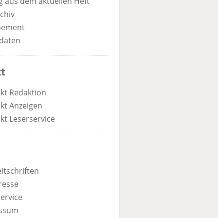
 aus dem aktuellen Heft
chiv
nement
daten
t
kt Redaktion
kt Anzeigen
kt Leserservice
itschriften
resse
ervice
ssum