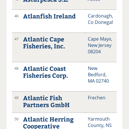
Atlanfish Ireland
Cardonagh,
46
Co Donegal
Atlantic Cape
Cape Mayx,
47
Fisheries, Inc.
New Jersey
08204
Atlantic Coast
New
48
Fisheries Corp.
Bedford,
MA 02740
Atlantic Fish
Frechen
49
Partners GmbH
Atlantic Herring
Yarmouth
50
Cooperative
County, NS