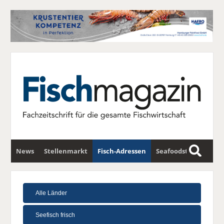
News
Stellenmarkt
Fisch-Adressen
Seafoodstar
S
u
Fischwirtschafts-Gipfel
Newsletter
c
h
e