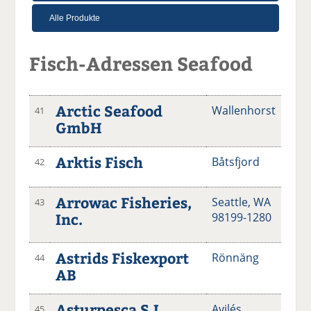
Fisch-Adressen Seafood
Arctic Seafood
Wallenhorst
41
GmbH
Arktis Fisch
Båtsfjord
42
Arrowac Fisheries,
Seattle, WA
43
Inc.
98199-1280
Astrids Fiskexport
Rönnäng
44
AB
Asturpesca S.L.
Avilés
45