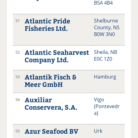
B5A 4B4
Atlantic Pride
Shelburne
51
Fisheries Ltd.
County, NS
B0W 3N0
Atlantic Seaharvest
Sheila, NB
52
Company Ltd.
E0C 1Z0
Atlantik Fisch &
Hamburg
53
Meer GmbH
Auxiliar
Vigo
54
Conservera, S.A.
(Pontevedr
a)
Azur Seafood BV
Urk
55