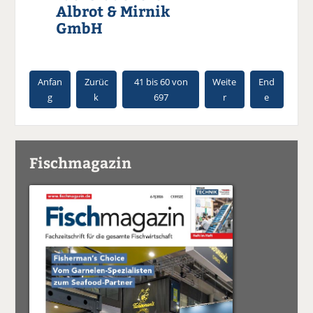
Albrot & Mirnik
GmbH
Anfan
Zurüc
41 bis 60 von
Weite
End
g
k
697
r
e
Fischmagazin