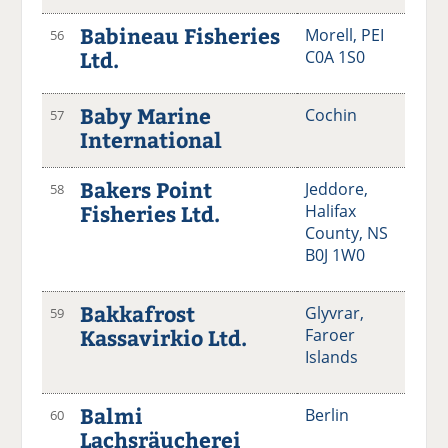
Babineau Fisheries
Morell, PEI
56
Ltd.
C0A 1S0
Baby Marine
Cochin
57
International
Bakers Point
Jeddore,
58
Fisheries Ltd.
Halifax
County, NS
B0J 1W0
Bakkafrost
Glyvrar,
59
Kassavirkio Ltd.
Faroer
Islands
Balmi
Berlin
60
Lachsräucherei