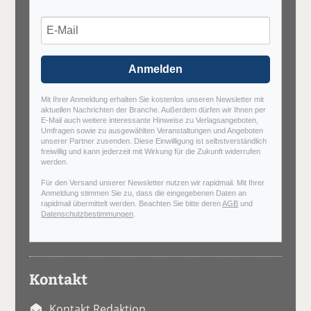
Anmelden
Mit Ihrer Anmeldung erhalten Sie kostenlos unseren Newsletter mit
aktuellen Nachrichten der Branche. Außerdem dürfen wir Ihnen per
E-Mail auch weitere interessante Hinweise zu Verlagsangeboten,
Umfragen sowie zu ausgewählten Veranstaltungen und Angeboten
unserer Partner zusenden. Diese Einwilligung ist selbstverständlich
freiwillig und kann jederzeit mit Wirkung für die Zukunft widerrufen
werden.
Für den Versand unserer Newsletter nutzen wir rapidmail. Mit Ihrer
Anmeldung stimmen Sie zu, dass die eingegebenen Daten an
rapidmail übermittelt werden. Beachten Sie bitte deren
AGB
und
Datenschutzbestimmungen
.
Kontakt
Kontakt Redaktion