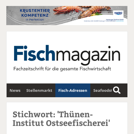
News
Stellenmarkt
Fisch-Adressen
Seafoodstar
S
u
Fischwirtschafts-Gipfel
Newsletter
c
Stichwort: 'Thünen-
h
Institut Ostseefischerei'
e