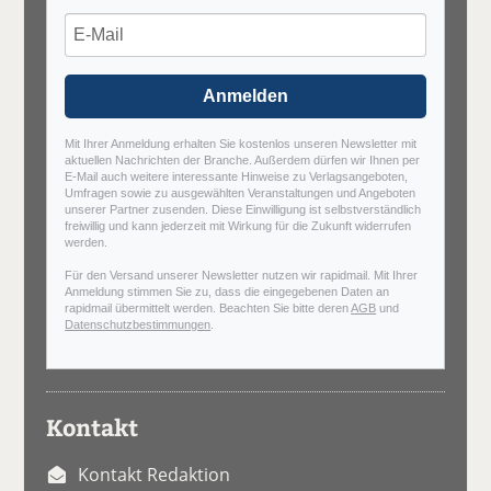
Anmelden
Mit Ihrer Anmeldung erhalten Sie kostenlos unseren Newsletter mit
aktuellen Nachrichten der Branche. Außerdem dürfen wir Ihnen per
E-Mail auch weitere interessante Hinweise zu Verlagsangeboten,
Umfragen sowie zu ausgewählten Veranstaltungen und Angeboten
unserer Partner zusenden. Diese Einwilligung ist selbstverständlich
freiwillig und kann jederzeit mit Wirkung für die Zukunft widerrufen
werden.
Für den Versand unserer Newsletter nutzen wir rapidmail. Mit Ihrer
Anmeldung stimmen Sie zu, dass die eingegebenen Daten an
rapidmail übermittelt werden. Beachten Sie bitte deren
AGB
und
Datenschutzbestimmungen
.
Kontakt
Kontakt Redaktion