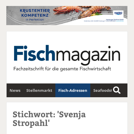
News
Stellenmarkt
Fisch-Adressen
Seafoodstar
S
u
Fischwirtschafts-Gipfel
Newsletter
c
Stichwort: 'Svenja
h
Stropahl'
e