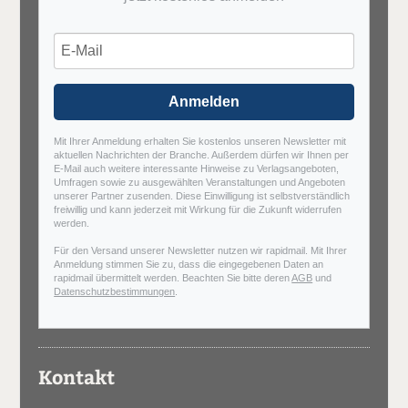
Anmelden
Mit Ihrer Anmeldung erhalten Sie kostenlos unseren Newsletter mit
aktuellen Nachrichten der Branche. Außerdem dürfen wir Ihnen per
E-Mail auch weitere interessante Hinweise zu Verlagsangeboten,
Umfragen sowie zu ausgewählten Veranstaltungen und Angeboten
unserer Partner zusenden. Diese Einwilligung ist selbstverständlich
freiwillig und kann jederzeit mit Wirkung für die Zukunft widerrufen
werden.
Für den Versand unserer Newsletter nutzen wir rapidmail. Mit Ihrer
Anmeldung stimmen Sie zu, dass die eingegebenen Daten an
rapidmail übermittelt werden. Beachten Sie bitte deren
AGB
und
Datenschutzbestimmungen
.
Kontakt