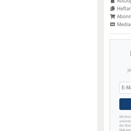
Auszug
Heftar
Abon
Media
j
Mit Ihre
unseren 
der Bra
Mail auc