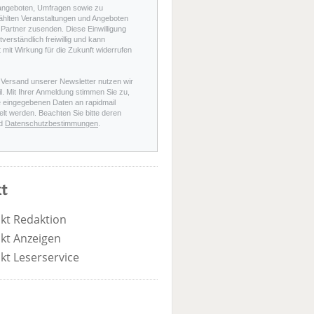
angeboten, Umfragen sowie zu
hlten Veranstaltungen und Angeboten
Partner zusenden. Diese Einwilligung
stverständlich freiwillig und kann
t mit Wirkung für die Zukunft widerrufen
 Versand unserer Newsletter nutzen wir
l. Mit Ihrer Anmeldung stimmen Sie zu,
e eingegebenen Daten an rapidmail
elt werden. Beachten Sie bitte deren
d
Datenschutzbestimmungen
.
t
kt Redaktion
kt Anzeigen
kt Leserservice