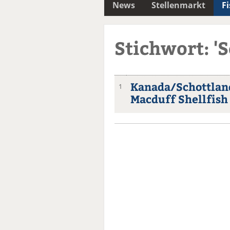
News
Stellenmarkt
F
Stichwort: '
Kanada/Schottland
1
Macduff Shellfish