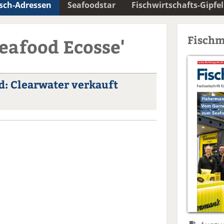
isch-Adressen
Seafoodstar
Fischwirtschafts-Gipfel
Fischm
Seafood Ecosse'
: Clearwater verkauft