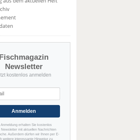
 aus dem aktuellen Heft
chiv
nement
daten
Fischmagazin
Newsletter
etzt kostenlos anmelden
Anmelden
r Anmeldung erhalten Sie kostenlos
Newsletter mit aktuellen Nachrichten
nche. Außerdem dürfen wir Ihnen per E-
h weitere interessante Hinweise zu