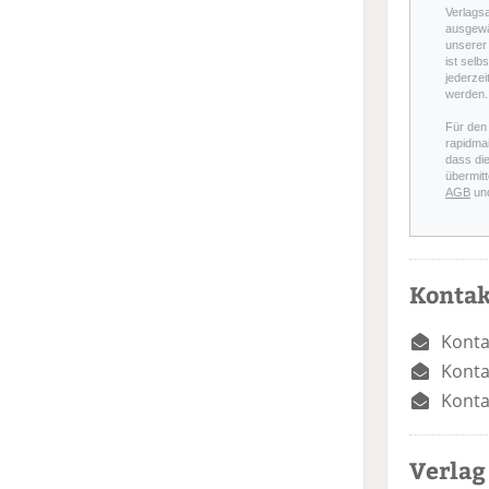
Verlags
ausgewä
unserer 
ist selb
jederzei
werden.
Für den
rapidmai
dass di
übermitt
AGB
un
Kontak
Konta
Konta
Konta
Verlag