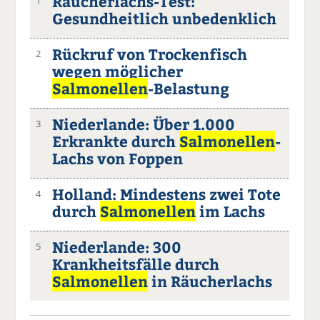
Räucherlachs-Test:
1
Gesundheitlich unbedenklich
Rückruf von Trockenfisch
2
wegen möglicher
Salmonellen
-Belastung
Niederlande: Über 1.000
3
Erkrankte durch
Salmonellen
-
Lachs von Foppen
Holland: Mindestens zwei Tote
4
durch
Salmonellen
im Lachs
Niederlande: 300
5
Krankheitsfälle durch
Salmonellen
in Räucherlachs