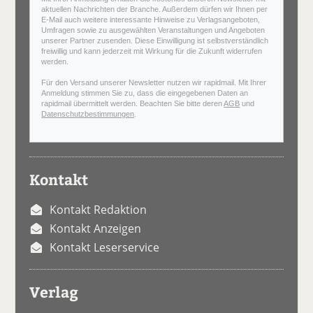
aktuellen Nachrichten der Branche. Außerdem dürfen wir Ihnen per
E-Mail auch weitere interessante Hinweise zu Verlagsangeboten,
Umfragen sowie zu ausgewählten Veranstaltungen und Angeboten
unserer Partner zusenden. Diese Einwilligung ist selbstverständlich
freiwillig und kann jederzeit mit Wirkung für die Zukunft widerrufen
werden.
Für den Versand unserer Newsletter nutzen wir rapidmail. Mit Ihrer
Anmeldung stimmen Sie zu, dass die eingegebenen Daten an
rapidmail übermittelt werden. Beachten Sie bitte deren
AGB
und
Datenschutzbestimmungen
.
Kontakt
Kontakt Redaktion
Kontakt Anzeigen
Kontakt Leserservice
Verlag