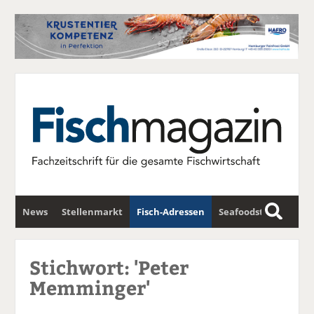
News
Stellenmarkt
Fisch-Adressen
Seafoodstar
S
u
Fischwirtschafts-Gipfel
Newsletter
c
Stichwort: 'Peter
h
Memminger'
e