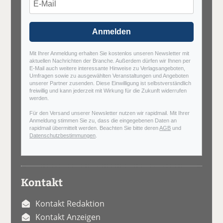
Anmelden
Mit Ihrer Anmeldung erhalten Sie kostenlos unseren Newsletter mit
aktuellen Nachrichten der Branche. Außerdem dürfen wir Ihnen per
E-Mail auch weitere interessante Hinweise zu Verlagsangeboten,
Umfragen sowie zu ausgewählten Veranstaltungen und Angeboten
unserer Partner zusenden. Diese Einwilligung ist selbstverständlich
freiwillig und kann jederzeit mit Wirkung für die Zukunft widerrufen
werden.
Für den Versand unserer Newsletter nutzen wir rapidmail. Mit Ihrer
Anmeldung stimmen Sie zu, dass die eingegebenen Daten an
rapidmail übermittelt werden. Beachten Sie bitte deren
AGB
und
Datenschutzbestimmungen
.
Kontakt
Kontakt Redaktion
Kontakt Anzeigen