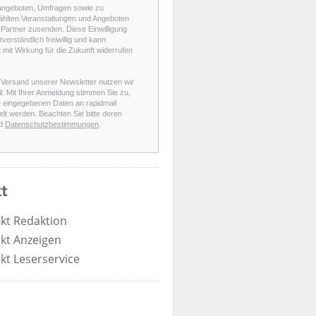
angeboten, Umfragen sowie zu
hlten Veranstaltungen und Angeboten
Partner zusenden. Diese Einwilligung
stverständlich freiwillig und kann
t mit Wirkung für die Zukunft widerrufen
 Versand unserer Newsletter nutzen wir
l. Mit Ihrer Anmeldung stimmen Sie zu,
e eingegebenen Daten an rapidmail
elt werden. Beachten Sie bitte deren
d
Datenschutzbestimmungen
.
t
kt Redaktion
kt Anzeigen
kt Leserservice