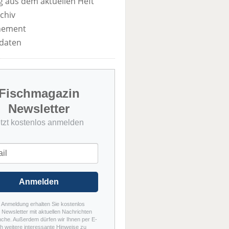
 aus dem aktuellen Heft
chiv
nement
daten
Fischmagazin
Newsletter
etzt kostenlos anmelden
Anmelden
r Anmeldung erhalten Sie kostenlos
Newsletter mit aktuellen Nachrichten
nche. Außerdem dürfen wir Ihnen per E-
h weitere interessante Hinweise zu