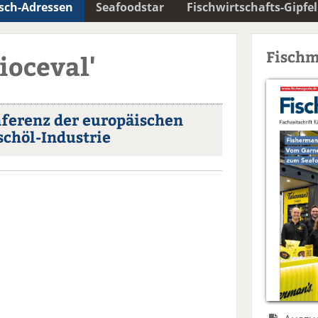
isch-Adressen
Seafoodstar
Fischwirtschafts-Gipfel
Fischm
ioceval'
ferenz der europäischen
schöl-Industrie