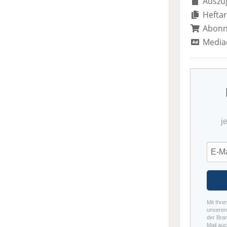
Auszug
Heftar
Abon
Media
j
Mit Ihre
unseren 
der Bra
Mail auc