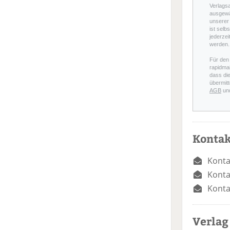
Verlags
ausgewä
unserer 
ist selb
jederzei
werden.
Für den
rapidmai
dass di
übermitt
AGB
un
Kontak
Konta
Konta
Konta
Verlag