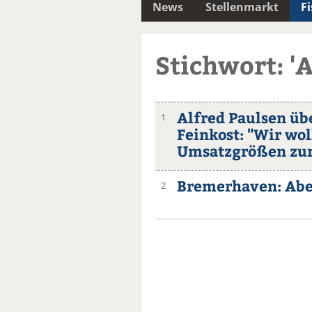
News
Stellenmarkt
F
Stichwort: '
Alfred Paulsen ü
1
Feinkost: "Wir wol
Umsatzgrößen z
Bremerhaven: Abe
2