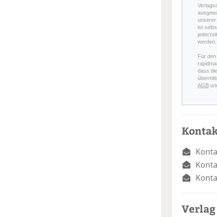
Verlags
ausgewä
unserer 
ist selb
jederzei
werden.
Für den
rapidmai
dass di
übermitt
AGB
un
Kontak
Konta
Konta
Konta
Verlag