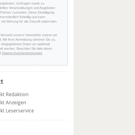
angeboten, Umfragen sowie zu
hlten Veranstaltungen und Angeboten
Partner zusenden. Diese Einwilligung
stverständlich freiwillig und kann
t mit Wirkung für die Zukunft widerrufen
 Versand unserer Newsletter nutzen wir
l. Mit Ihrer Anmeldung stimmen Sie zu,
e eingegebenen Daten an rapidmail
elt werden. Beachten Sie bitte deren
d
Datenschutzbestimmungen
.
t
kt Redaktion
kt Anzeigen
kt Leserservice