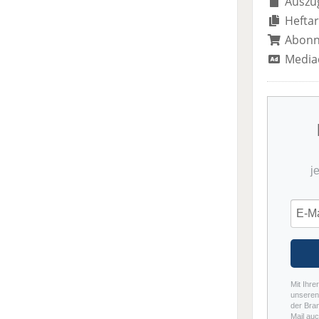
Auszug
Heftar
Abon
Media
j
Mit Ihre
unseren 
der Bra
Mail auc