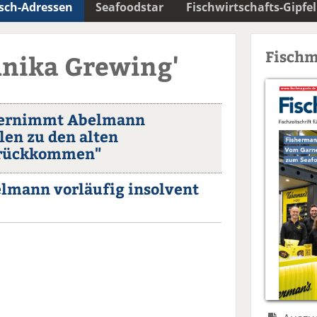
isch-Adressen
Seafoodstar
Fischwirtschafts-Gipfel
Fischm
Anika Grewing'
bernimmt Abelmann
len zu den alten
urückkommen"
lmann vorläufig insolvent