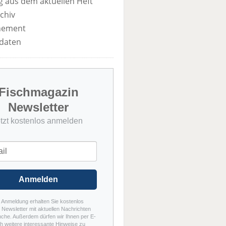
 aus dem aktuellen Heft
chiv
nement
daten
Fischmagazin
Newsletter
etzt kostenlos anmelden
Anmelden
r Anmeldung erhalten Sie kostenlos
Newsletter mit aktuellen Nachrichten
nche. Außerdem dürfen wir Ihnen per E-
h weitere interessante Hinweise zu